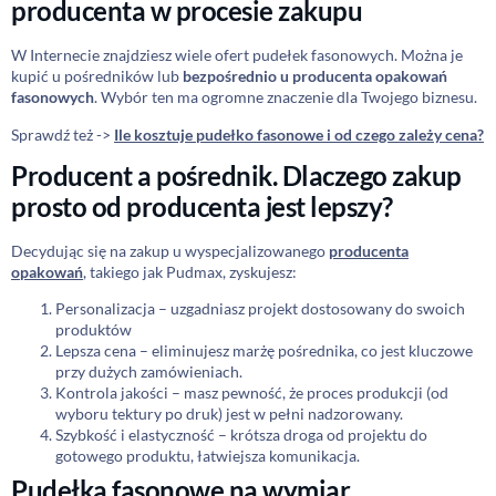
producenta w procesie zakupu
W Internecie znajdziesz wiele ofert pudełek fasonowych. Można je
kupić u pośredników lub
bezpośrednio u producenta opakowań
fasonowych
. Wybór ten ma ogromne znaczenie dla Twojego biznesu.
Sprawdź też ->
Ile kosztuje pudełko fasonowe i od czego zależy cena?
Producent a pośrednik. Dlaczego zakup
prosto od producenta jest lepszy?
Decydując się na zakup u wyspecjalizowanego
producenta
opakowań
, takiego jak Pudmax, zyskujesz:
Personalizacja – uzgadniasz projekt dostosowany do swoich
produktów
Lepsza cena – eliminujesz marżę pośrednika, co jest kluczowe
przy dużych zamówieniach.
Kontrola jakości – masz pewność, że proces produkcji (od
wyboru tektury po druk) jest w pełni nadzorowany.
Szybkość i elastyczność – krótsza droga od projektu do
gotowego produktu, łatwiejsza komunikacja.
Pudełka fasonowe na wymiar.