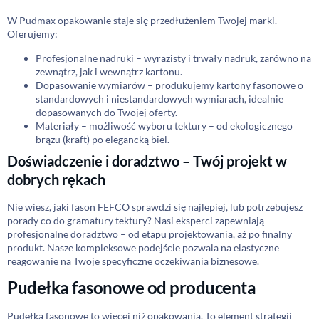
W Pudmax opakowanie staje się przedłużeniem Twojej marki.
Oferujemy:
Profesjonalne nadruki – wyrazisty i trwały nadruk, zarówno na
zewnątrz, jak i wewnątrz kartonu.
Dopasowanie wymiarów – produkujemy kartony fasonowe o
standardowych i niestandardowych wymiarach, idealnie
dopasowanych do Twojej oferty.
Materiały – możliwość wyboru tektury – od ekologicznego
brązu (kraft) po elegancką biel.
Doświadczenie i doradztwo – Twój projekt w
dobrych rękach
Nie wiesz, jaki fason FEFCO sprawdzi się najlepiej, lub potrzebujesz
porady co do gramatury tektury? Nasi eksperci zapewniają
profesjonalne doradztwo – od etapu projektowania, aż po finalny
produkt. Nasze kompleksowe podejście pozwala na elastyczne
reagowanie na Twoje specyficzne oczekiwania biznesowe.
Pudełka fasonowe od producenta
Pudełka fasonowe to więcej niż opakowania. To element strategii