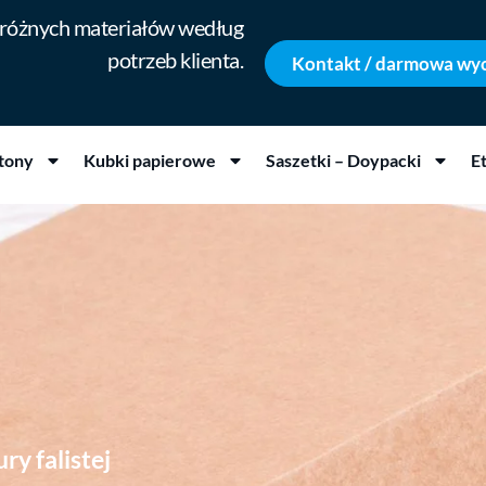
 różnych materiałów według
potrzeb klienta.
Kontakt / darmowa wy
tony
Kubki papierowe
Saszetki – Doypacki
E
ry falistej