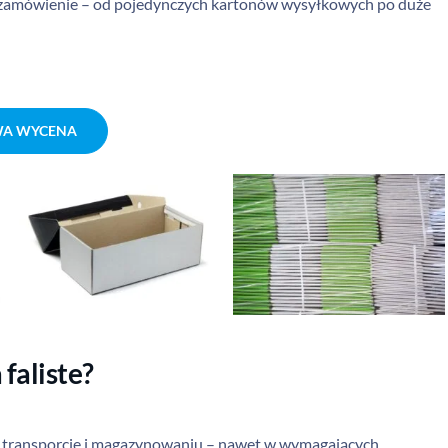
 zamówienie – od pojedynczych kartonów wysyłkowych po duże
A WYCENA
faliste?
ć w transporcie i magazynowaniu – nawet w wymagających