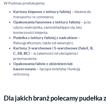
W Pudmax produkujemy:
Kartony klapowe z tektury falistej
– idealne do
transportu i e-commerce.
Opakowania fasonowe z tektury falistej
– przy
użyciu wykrojnika, samoskładające się, bez
konieczności klejenia.
Pudełka z tektury falistej z nadrukiem
–
fleksograficznym, także od wewnątrz.
Kartony 3-warstwowe i 5-warstwowe (fala E, B,
C, EB, BC)
– w zależności od obciążenia i
przeznaczenia.
Opakowania faliste z okienkiem lub
kaszerowane
– łączące estetykę i funkcję
ochronną.
Dla jakich branż polecamy pudełka z 