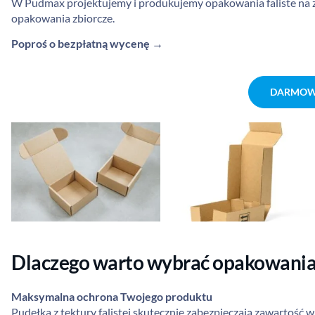
W Pudmax projektujemy i produkujemy opakowania faliste na
opakowania zbiorcze.
Poproś o bezpłatną wycenę →
DARMOW
Dlaczego warto wybrać opakowania 
Maksymalna ochrona Twojego produktu
Pudełka z tektury falistej skutecznie zabezpieczają zawartoś