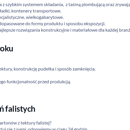
a z szybkim systemem składania, z taśmą plombującą oraz zrywają
ładki, kontenery transportowe.
cjalistyczne, wielkogabarytowe.
dopasowane do formy produktu i sposobu ekspozycji.
jlepsze rozwiązania konstrukcyjne i materiałowe dla każdej branż
roku
tury, konstrukcję pudełka i sposób zamknięcia.
go funkcjonalność przed produkcją.
falistych
rtonów z tektury falistej?
j się z nami, odpowiemy w ciągu 24 godzin.