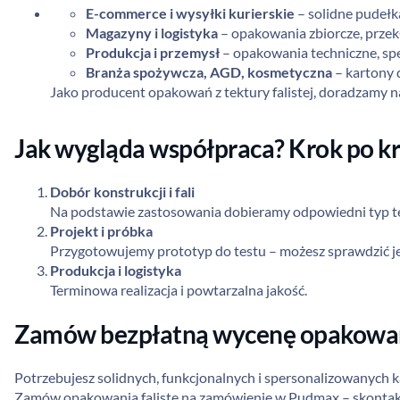
E-commerce i wysyłki kurierskie
– solidne pudełk
Magazyny i logistyka
– opakowania zbiorcze, przek
Produkcja i przemysł
– opakowania techniczne, spe
Branża spożywcza, AGD, kosmetyczna
– kartony 
Jako producent opakowań z tektury falistej, doradzamy na
Jak wygląda współpraca? Krok po k
Dobór konstrukcji i fali
Na podstawie zastosowania dobieramy odpowiedni typ tek
Projekt i próbka
Przygotowujemy prototyp do testu – możesz sprawdzić je
Produkcja i logistyka
Terminowa realizacja i powtarzalna jakość.
Zamów bezpłatną wycenę opakowań 
Potrzebujesz solidnych, funkcjonalnych i spersonalizowanych ka
Zamów opakowania faliste na zamówienie w Pudmax – skontaktu