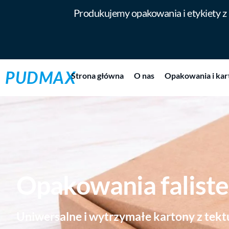
Produkujemy opakowania i etykiety z
PUDMAX
Strona główna
O nas
Opakowania i kar
Opakowania faliste
Uniwersalne i wytrzymałe kartony z tektu