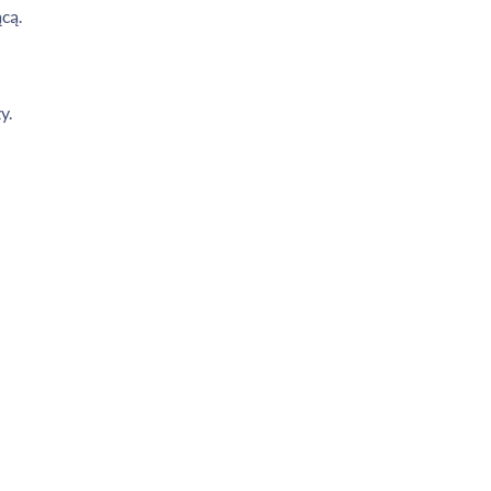
cą.
y.