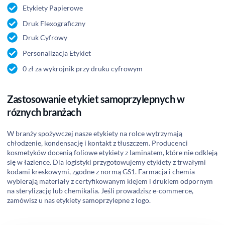
Etykiety Papierowe
Druk Flexograficzny
Druk Cyfrowy
Personalizacja Etykiet
0 zł za wykrojnik przy druku cyfrowym
Zastosowanie etykiet samoprzylepnych w
róznych branżach
W branży spożywczej nasze etykiety na rolce wytrzymają
chłodzenie, kondensację i kontakt z tłuszczem. Producenci
kosmetyków docenią foliowe etykiety z laminatem, które nie odkleją
się w łazience. Dla logistyki przygotowujemy etykiety z trwałymi
kodami kreskowymi, zgodne z normą GS1. Farmacja i chemia
wybierają materiały z certyfikowanym klejem i drukiem odpornym
na sterylizację lub chemikalia. Jeśli prowadzisz e-commerce,
zamówisz u nas etykiety samoprzylepne z logo.