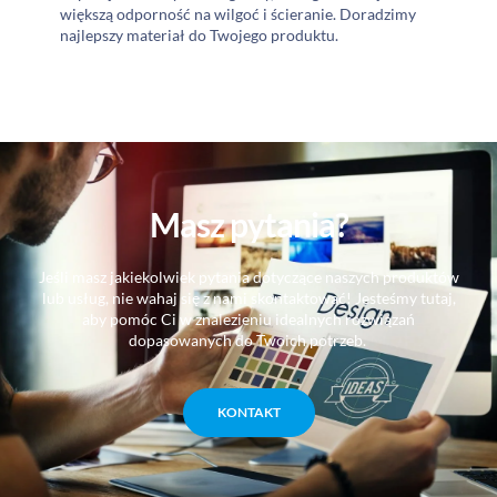
większą odporność na wilgoć i ścieranie. Doradzimy
najlepszy materiał do Twojego produktu.
Masz pytania?
Jeśli masz jakiekolwiek pytania dotyczące naszych produktów
lub usług, nie wahaj się z nami skontaktować! Jesteśmy tutaj,
aby pomóc Ci w znalezieniu idealnych rozwiązań
dopasowanych do Twoich potrzeb.
KONTAKT