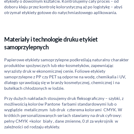
etykiety o dowolnym kształcie. Kontrolujemy cały proces – od
doboru kleju przez kontrolę kolorystyczną aż po logisty­kę – abyś
otrzymał etykiety gotowe do natychmiastowego aplikowania.
Materiały i technologie druku etykiet
samoprzylepnych
Papierowe etykiety samoprzylepne podkreślają naturalny charakter
produktów spożywczych lub eko-kosmetyków, zapewniając
wyrazisty druk w ekonomicznej cenie. Foliowe etykiety
samoprzylepne z PP czy PET są odporne na wodę, chemikalia i UV,
dlatego sprawdzają się w branży kosmetycznej, chemicznej i na
butelkach chłodzonych w lodzie.
Przy dużych nakładach stosujemy druk fleksograficzny – szybki, z
możliwością kolorów Pantone farbami standardowymi lub o
wyglądzie metalicznym lub druk czterema kolorami CMYK. W
krótkich personalizowanych seriach stawiamy na druk cyfrowy:
pełny CMYK +kolor biały , dane zmienne, 0 zł za wykrojnik w
zależności od rodzaju etykiety.