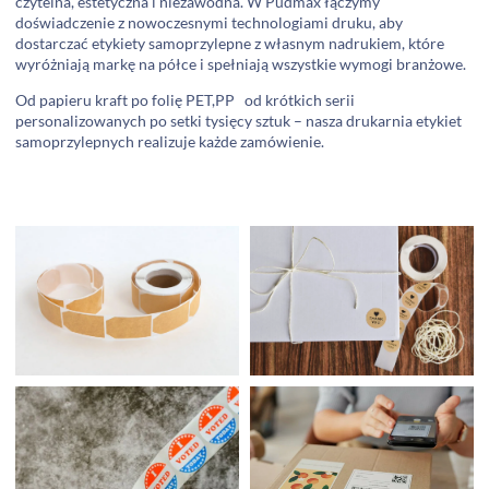
czytelna, estetyczna i niezawodna. W Pudmax łączymy
doświadczenie z nowoczesnymi technologiami druku, aby
dostarczać etykiety samoprzylepne z własnym nadrukiem, które
wyróżniają markę na półce i spełniają wszystkie wymogi branżowe.
Od papieru kraft po folię PET,PP od krótkich serii
personalizowanych po setki tysięcy sztuk – nasza drukarnia etykiet
samoprzylepnych realizuje każde zamówienie.