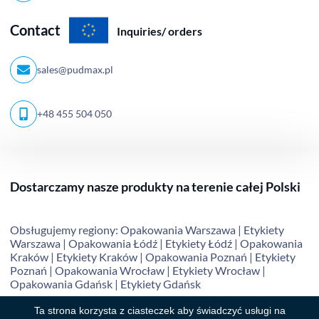
Contact
Inquiries/ orders
sales@pudmax.pl
+48 455 504 050
Dostarczamy nasze produkty na terenie całej Polski
Obsługujemy regiony:
Opakowania Warszawa
|
Etykiety
Warszawa
|
Opakowania Łódź
|
Etykiety Łódź
|
Opakowania
Kraków
|
Etykiety Kraków
|
Opakowania Poznań
|
Etykiety
Poznań
|
Opakowania Wrocław
|
Etykiety Wrocław
|
Opakowania Gdańsk
|
Etykiety Gdańsk
Ta strona korzysta z ciasteczek aby świadczyć usługi na