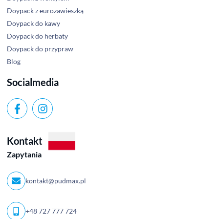
Doypack z eurozawieszką
Doypack do kawy
Doypack do herbaty
Doypack do przypraw
Blog
Socialmedia
Kontakt
Zapytania
kontakt@pudmax.pl
+48 727 777 724