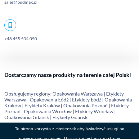
sales@pudmax.pl
+48 455 504 050
Dostarczamy nasze produkty na terenie całej Polski
Obsługujemy regiony:
Opakowania Warszawa
|
Etykiety
Warszawa
|
Opakowania Łódź
|
Etykiety Łódź
|
Opakowania
Kraków
|
Etykiety Kraków
|
Opakowania Poznań
|
Etykiety
Poznań
|
Opakowania Wrocław
|
Etykiety Wrocław
|
Opakowania Gdańsk
|
Etykiety Gdańsk
Ta strona korzysta z ciasteczek aby świadczyć usługi na
najwyższym poziomie. Dalsze korzystanie ze strony