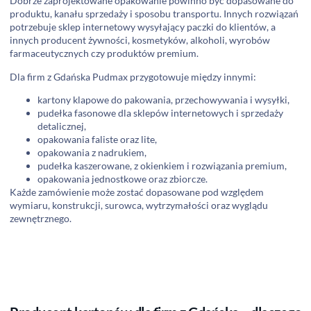
Dobrze zaprojektowane opakowanie powinno być dopasowane do
produktu, kanału sprzedaży i sposobu transportu. Innych rozwiązań
potrzebuje sklep internetowy wysyłający paczki do klientów, a
innych producent żywności, kosmetyków, alkoholi, wyrobów
farmaceutycznych czy produktów premium.
Dla firm z Gdańska Pudmax przygotowuje między innymi:
kartony klapowe do pakowania, przechowywania i wysyłki,
pudełka fasonowe dla sklepów internetowych i sprzedaży
detalicznej,
opakowania faliste oraz lite,
opakowania z nadrukiem,
pudełka kaszerowane, z okienkiem i rozwiązania premium,
opakowania jednostkowe oraz zbiorcze.
Każde zamówienie może zostać dopasowane pod względem
wymiaru, konstrukcji, surowca, wytrzymałości oraz wyglądu
zewnętrznego.