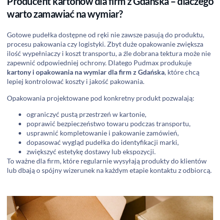
Producent kartonów dla firm z Gdańska – dlaczego
warto zamawiać na wymiar?
Gotowe pudełka dostępne od ręki nie zawsze pasują do produktu,
procesu pakowania czy logistyki. Zbyt duże opakowanie zwiększa
ilość wypełniaczy i koszt transportu, a źle dobrana tektura może nie
zapewnić odpowiedniej ochrony. Dlatego Pudmax produkuje
kartony i opakowania na wymiar dla firm z Gdańska
, które chcą
lepiej kontrolować koszty i jakość pakowania.
Opakowania projektowane pod konkretny produkt pozwalają:
ograniczyć pustą przestrzeń w kartonie,
poprawić bezpieczeństwo towaru podczas transportu,
usprawnić kompletowanie i pakowanie zamówień,
dopasować wygląd pudełka do identyfikacji marki,
zwiększyć estetykę dostawy lub ekspozycji.
To ważne dla firm, które regularnie wysyłają produkty do klientów
lub dbają o spójny wizerunek na każdym etapie kontaktu z odbiorcą.