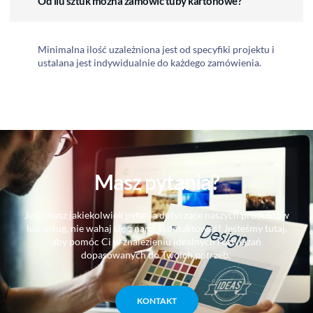
Od ilu sztuk można zamówić tuby kartonowe?
Minimalna ilość uzależniona jest od specyfiki projektu i
ustalana jest indywidualnie do każdego zamówienia.
Masz pytania?
Jeśli masz jakiekolwiek pytania dotyczące naszych produktów
lub usług, nie wahaj się z nami skontaktować! Jesteśmy tutaj,
aby pomóc Ci w znalezieniu idealnych rozwiązań
dopasowanych do Twoich potrzeb.
KONTAKT